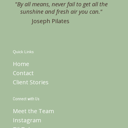
"By all means, never fail to get all the
sunshine and fresh air you can."
Joseph Pilates
Quick Links
Home
Contact
Client Stories
Connect with Us
Meet the Team
Instagram