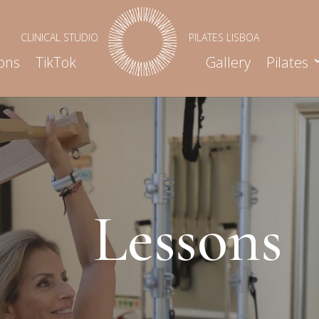
ons
TikTok
Gallery
Pilates
Lessons