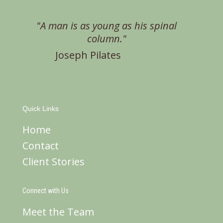
"A man is as young as his spinal
column."
Joseph Pilates
Quick Links
Home
Contact
Client Stories
Connect with Us
Meet the Team